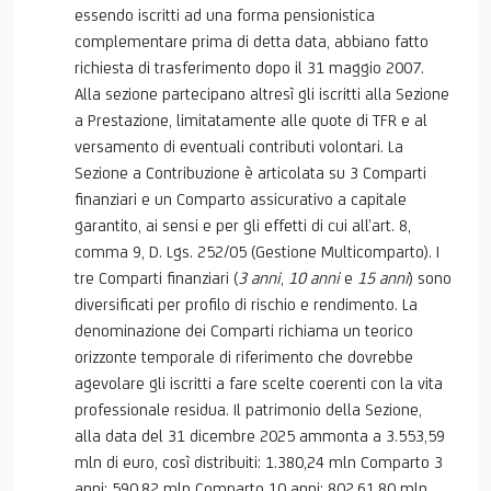
essendo iscritti ad una forma pensionistica
complementare prima di detta data, abbiano fatto
richiesta di trasferimento dopo il 31 maggio 2007.
Alla sezione partecipano altresì gli iscritti alla Sezione
a Prestazione, limitatamente alle quote di TFR e al
versamento di eventuali contributi volontari. La
Sezione a Contribuzione è articolata su 3 Comparti
finanziari e un Comparto assicurativo a capitale
garantito, ai sensi e per gli effetti di cui all’art. 8,
comma 9, D. Lgs. 252/05 (Gestione Multicomparto). I
tre Comparti finanziari (
3 anni
,
10 anni
e
15 anni
) sono
diversificati per profilo di rischio e rendimento. La
denominazione dei Comparti richiama un teorico
orizzonte temporale di riferimento che dovrebbe
agevolare gli iscritti a fare scelte coerenti con la vita
professionale residua. Il patrimonio della Sezione,
alla data del 31 dicembre 2025 ammonta a 3.553,59
mln di euro, così distribuiti: 1.380,24 mln Comparto 3
anni; 590,82 mln Comparto 10 anni; 802,61,80 mln