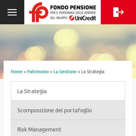
CALCOLA
I
FAQ
LA TUA
CERCA
PENSIONE
Home
»
Patrimonio
»
La Gestione
»
La Strategia
La Strategia
Scomposizione del portafoglio
Risk Management