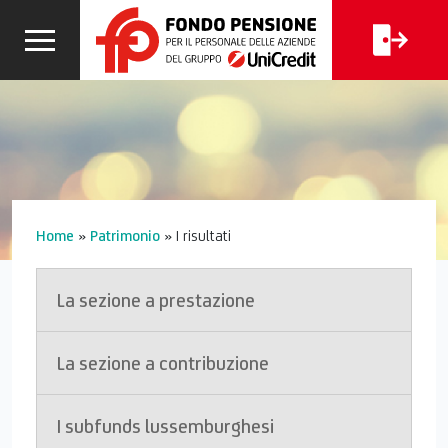
CALCOLA
I
FAQ
LA TUA
CERCA
PENSIONE
Home
»
Patrimonio
»
I risultati
La sezione a prestazione
La sezione a contribuzione
I subfunds lussemburghesi