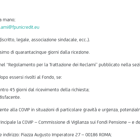
 a mano;
lami@fpunicredit.eu
iscritto, legale, associazione sindacale, ecc..).
simo di quarantacinque giorni dalla ricezione.
i nel “Regolamento per la Trattazione dei Reclami” pubblicato nella se
dopo essersi rivolti al Fondo, se:
ntro 45 giorni dal ricevimento della richiesta;
disfacente.
ente alla COVIP in situazioni di particolare gravità e urgenza, potenzialme
incipale la COVIP – Commissione di Vigilanza sui Fondi Pensione – e 
e indirizzo: Piazza Augusto Imperatore 27 – 00186 ROMA;