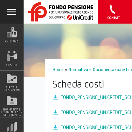
CONTATTI
CHI SIAMO
ADESIONE
Home
»
Normativa e Documentazione Isti
Scheda costi
DIRITTI E
PRESTAZIONI
FONDO_PENSIONE_UNICREDIT_SC
NORMATIVA E
FONDO_PENSIONE_UNICREDIT_SC
DOCUMENTAZIONE
ISTITUZIONALE
FONDO_PENSIONE_UNICREDIT_SC