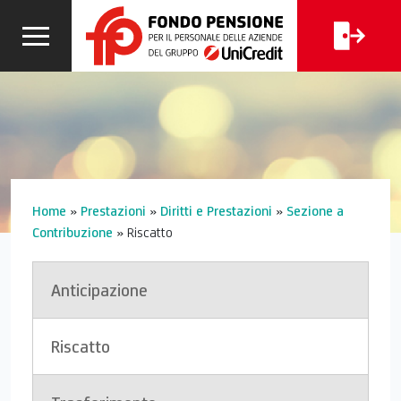
CALCOLA
I
FAQ
LA TUA
CERCA
PENSIONE
Home
»
Prestazioni
»
Diritti e Prestazioni
»
Sezione a
Contribuzione
»
Riscatto
Anticipazione
Riscatto