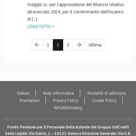
maggio sc. per l’approvazione del Bilancio relativo
all’esercizio 2024, per il conferimento dell’incarico
di […]
LEGGI TUTTO >
1
2
3
Ultima
Statuto
Nota informativa
Modalità di adesione
Prestazioni
Privacy Policy
Cookie Policy
Whistleblowing
Fondo Pensione per il Personale delle Aziende del Gruppo UniCredit
Sede Legale: Via Dante, 1 – 16121 Genova Direzione Generale: Via G.B.